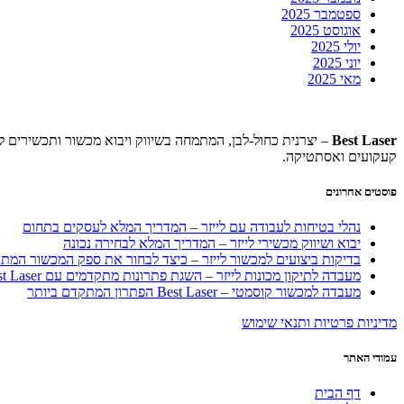
ספטמבר 2025
אוגוסט 2025
יולי 2025
יוני 2025
מאי 2025
Best Laser
– יצרנית כחול-לבן, המתמחה בשיווק ויבוא מכשור ותכשירים ל
קעקועים ואסתטיקה.
פוסטים אחרונים
נהלי בטיחות לעבודה עם לייזר – המדריך המלא לעסקים בתחום
יבוא ושיווק מכשירי לייזר – המדריך המלא לבחירה נכונה
בדיקות ביצועים למכשור לייזר – כיצד לבחור את ספק המכשור המת
מעבדה לתיקון מכונות לייזר – השגת פתרונות מתקדמים עם Best Laser
מעבדה למכשור קוסמטי – Best Laser הפתרון המתקדם ביותר
מדיניות פרטיות ותנאי שימוש
עמודי האתר
דף הבית