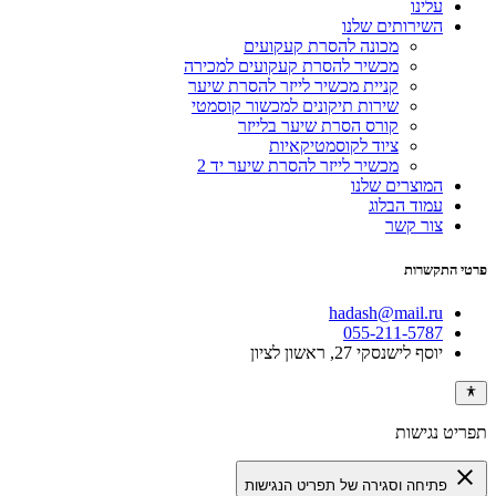
עלינו
השירותים שלנו
מכונה להסרת קעקועים
מכשיר להסרת קעקועים למכירה
קניית מכשיר לייזר להסרת שיער
שירות תיקונים למכשור קוסמטי
קורס הסרת שיער בלייזר
ציוד לקוסמטיקאיות
מכשיר לייזר להסרת שיער יד 2
המוצרים שלנו
עמוד הבלוג
צור קשר
פרטי התקשרות
hadash@mail.ru
055-211-5787
יוסף לישנסקי 27, ראשון לציון
תפריט נגישות
close
פתיחה וסגירה של תפריט הנגישות