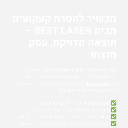
מכשיר להסרת קעקועים
מבית BEST LASER –
תוצאה מדויקת, עסק
מנצח!
מחפשים
מכשיר להסרת קעקועים
שמביא תוצאות
מדויקות, טכנולוגיה מתקדמת ושירות ללא תחרות?
עם
Best Laser
, לא רק מסירים קעקועים – אלא גם
בונים עסק מצליח, יציב ומרוויח.
✅ מתאים למכוני יופי, קליניקות ורופאים
✅ תוצאות נראות לעין כבר מהטיפול הראשון
✅ מכשיר עוצמתי, בטוח, ומאושר ע"י משרד הבריאות
✅ כולל הדרכה מקצועית וליווי עסקי צמוד – אנחנו