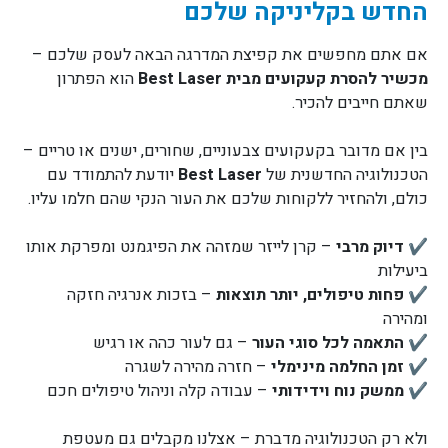
החדש בקליניקה שלכם
אם אתם מחפשים את קפיצת המדרגה הבאה לעסק שלכם –
מכשיר להסרת קעקועים מבית Best Laser
הוא הפתרון
שאתם חייבים להכיר.
בין אם מדובר בקעקועים צבעוניים, שחורים, ישנים או טריים –
הטכנולוגיה החדשנית של
Best Laser
יודעת להתמודד עם
כולם, ולהחזיר ללקוחות שלכם את העור הנקי שהם חלמו עליו.
✔️
דיוק מרבי
– קרן לייזר שמזהה את הפיגמנט ומפרקת אותו
ביעילות
✔️
פחות טיפולים, יותר תוצאות
– בזכות אנרגיה חזקה
ומהירה
✔️
התאמה לכל סוגי העור
– גם לעור כהה או רגיש
✔️
זמן החלמה מינימלי
– חזרה מהירה לשגרה
✔️
ממשק נוח וידידותי
– עבודה קלה וניהול טיפולים חכם
ולא רק הטכנולוגיה מדברת – אצלנו מקבלים גם מעטפת