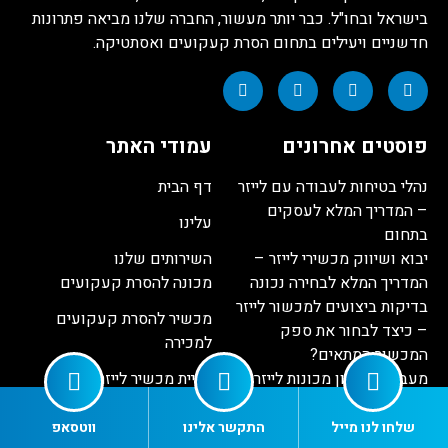
בישראל ובחו"ל. כבר יותר מעשור, החברה שלנו מביאה פתרונות
חדשניים ויעילים בתחום הסרת קעקועים ואסתטיקה.
פוסטים אחרונים
עמודי האתר
נהלי בטיחות לעבודה עם לייזר
דף הבית
– המדריך המלא לעסקים
עלינו
בתחום
יבוא ושיווק מכשירי לייזר –
השירותים שלנו
המדריך המלא לבחירה נכונה
מכונה להסרת קעקועים
בדיקות ביצועים למכשור לייזר
מכשיר להסרת קעקועים
– כיצד לבחור את ספק
למכירה
המכשור המתאים?
מעבדה לתיקון מכונות לייזר –
קניית מכשיר לייזר להסרת
השגת פתרונות מתקדמים עם
שיער
Best Laser
שלחו לנו מייל
התקשר אלינו
ווטסאפ
שירות תיקונים למכשור