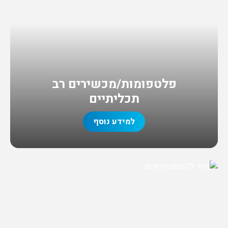
פלטפומות/מכשירים רב
תכליתיים
למידע נוסף