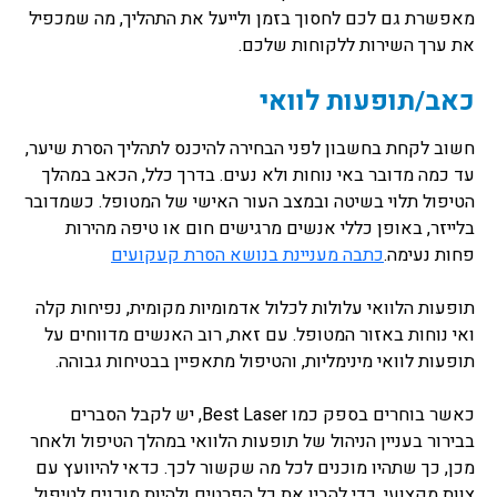
מאפשרת גם לכם לחסוך בזמן ולייעל את התהליך, מה שמכפיל
את ערך השירות ללקוחות שלכם.
כאב/תופעות לוואי
חשוב לקחת בחשבון לפני הבחירה להיכנס לתהליך הסרת שיער,
עד כמה מדובר באי נוחות ולא נעים. בדרך כלל, הכאב במהלך
הטיפול תלוי בשיטה ובמצב העור האישי של המטופל. כשמדובר
בלייזר, באופן כללי אנשים מרגישים חום או טיפה מהירות
פחות נעימה.
כתבה מעניינת בנושא הסרת קעקועים
תופעות הלוואי עלולות לכלול אדמומיות מקומית, נפיחות קלה
ואי נוחות באזור המטופל. עם זאת, רוב האנשים מדווחים על
תופעות לוואי מינימליות, והטיפול מתאפיין בבטיחות גבוהה.
כאשר בוחרים בספק כמו Best Laser, יש לקבל הסברים
בבירור בעניין הניהול של תופעות הלוואי במהלך הטיפול ולאחר
מכן, כך שתהיו מוכנים לכל מה שקשור לכך. כדאי להיוועץ עם
צוות מקצועי, כדי להבין את כל הפרטים ולהיות מוכנים לטיפול.