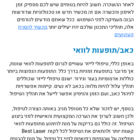
לאחר ההשכרה. חשוב להיות בטוחים שיש לכם מספיק זמן
לאימון והכשרה אם זה מכשיר חדש או טכנולוגיות שדורשות
הבנה מעמיקה לפני השימוש. ככל שאתם מודעים לגורמים
אלה, תהליכי התכנון שלכם יהיו יעילים יותר.
מכשיר להסרת
קעקועים
כאב/תופעות לוואי
באופן כללי, טיפולי לייזר עשויים לגרום לתופעות לוואי שונות,
אך מדובר בתופעות זמניות בדרך כלל. התופעות הנפוצות ביותר
כוללות אדמומיות בעור וגירוד. ישנם טיפולי לייזר שכוללים
תהליך עלול להיות מלווה בכאב לא נעים. קיימות אפשרויות
לניהול כאב, ועם הזמן והניסיון אפשר לייעל את תהליך הטיפול.
בנוסף, יש לזכור שלא כל מטופל מגיב באותה הצורה לטיפול,
ולכן חשוב לערוך את הערכה המקצועית והאישית לפני ביצוע
הטיפול. זה כולל גם בדיקות על מנת להימנע מתופעות לוואי
קשות יותר ולהתאים את הטיפול לכל לקוח. Best Laser
ממליצה על שהנחיות רפואיות לפני כל טיפול, על מנת להבטיח