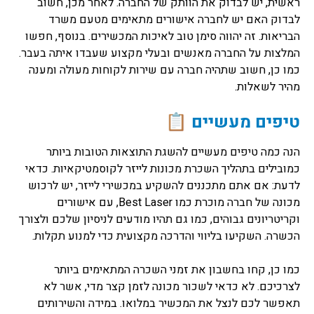
ראשית, יש לבדוק את הוותק של החברה. לאחר מכן, חשוב
לבדוק האם יש לחברה אישורים מתאימים מטעם משרד
הבריאות. זה יהווה סימן טוב לאיכות המכשירים. בנוסף, חפשו
המלצות על החברה מאנשים ובעלי מקצוע שעבדו איתה בעבר.
כמו כן, חשוב שתהיה חברה עם שירות לקוחות מעולה ומענה
מהיר לשאלות.
טיפים מעשיים 📋
הנה כמה טיפים מעשיים להשגת התוצאות הטובות ביותר
כמובילים בתהליך השכרת מכונות לייזר לקוסמטיקאיות. כדאי
לדעת: אם אתם מתכננים להשקיע במכשירי לייזר, יש לרכוש
מכונה של חברה מוכרת כמו Best Laser, עם אישורים
וקריטריונים גבוהים, כמו גם תהיו מודעים לניסיון שלכם ולצורך
הכשרה. השקיעו בליווי והדרכה מקצועית כדי למנוע תקלות.
כמו כן, קחו בחשבון את זמני השכרה המתאימים ביותר
לצרכיכם. לא כדאי לשכור מכונה לזמן קצר מדי, אשר לא
תאפשר לכם לנצל את המכשיר במלואו. במידה והשירותים