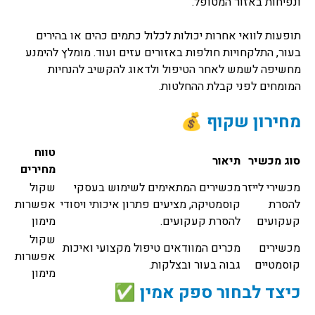
ונפיחות באזור המטופל.
תופעות לוואי אחרות יכולות לכלול כתמים כהים או בהירים
בעור, התלקחויות חולפות באזורים עזים ועוד. מומלץ להימנע
מחשיפה לשמש לאחר הטיפול ולדאוג להקשיב להנחיות
המומחים לפני קבלת ההחלטות.
מחירון שקוף 💰
טווח
סוג מכשיר
תיאור
מחירים
מכשירי לייזר
מכשירים המתאימים לשימוש בעסקי
שקול
להסרת
קוסמטיקה, מציעים פתרון איכותי ויסודי
אפשרות
קעקועים
להסרת קעקועים.
מימון
שקול
מכשירים
מכרים המוודאים טיפול מקצועי ואיכות
אפשרות
קוסמטיים
גבוה בעור ובצלקות.
מימון
כיצד לבחור ספק אמין ✅