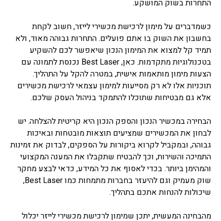
התחרות בשוק המושקע.
כשמדברים על מימון לרכישת מכשירי לייזר, חשוב לקחת
בחשבון את השוק בו אתם פועלים. התחרות גבוהה מאוד, ולא
תמיד קל למצוא את המימון הנכון שיאפשר לכם להשקיע
בטכנולוגיות מתקדמות. כאן, Best Laser נכנסת לתמונה עם
הצעות מימון מותאמות אישית, במטרה להקל על התהליך.
תוכניות אלו לא רק מסייעות למימון עצמאי לרכישת מכשירים
אלא גם מבטיחות שתוכלו להתמקד בניהול העסק שלכם.
הבחירה במכשיר הנכון והספק הנכון היא קריטית להצלחה. יש
לבחון את המכשירים שמציעים תוצאות מובטחות ובאיכות
גבוהה, ובמקביל לקרוא ביקורות על הספקים, לבדוק את זמינות
התמיכה והשירות, וכך להבטיח שתקבלו את המענה המקצועי
והמהימן ביותר. בכדי לאסוף את כל המידע, כדאי לבצע מחקר
שוק מעמיק וגם להיעזר בחברות מתמחות כמו Best Laser,
שיכולות להנחות אתכם בתהליך.
מהבחינה המעשית, יתכן שמימון לרכישת מכשירי לייזר יכלול