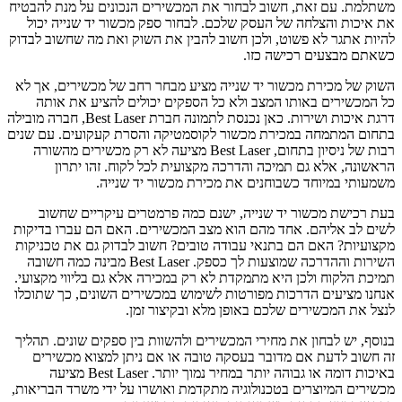
משתלמת. עם זאת, חשוב לבחור את המכשירים הנכונים על מנת להבטיח
את איכות והצלחה של העסק שלכם. לבחור ספק מכשור יד שנייה יכול
להיות אתגר לא פשוט, ולכן חשוב להבין את השוק ואת מה שחשוב לבדוק
כשאתם מבצעים רכישה כזו.
השוק של מכירת מכשור יד שנייה מציע מבחר רחב של מכשירים, אך לא
כל המכשירים באותו המצב ולא כל הספקים יכולים להציע את אותה
דרגת איכות ושירות. כאן נכנסת לתמונה חברת Best Laser, חברה מובילה
בתחום המתמחה במכירת מכשור לקוסמטיקה והסרת קעקועים. עם שנים
רבות של ניסיון בתחום, Best Laser מציעה לא רק מכשירים מהשורה
הראשונה, אלא גם תמיכה והדרכה מקצועית לכל לקוח. זהו יתרון
משמעותי במיוחד כשבוחנים את מכירת מכשור יד שנייה.
בעת רכישת מכשור יד שנייה, ישנם כמה פרמטרים עיקריים שחשוב
לשים לב אליהם. אחד מהם הוא מצב המכשירים. האם הם עברו בדיקות
מקצועיות? האם הם בתנאי עבודה טובים? חשוב לבדוק גם את טכניקות
השירות וההדרכה שמוצעות לך כספק. Best Laser מבינה כמה חשובה
תמיכת הלקוח ולכן היא מתמקדת לא רק במכירה אלא גם בליווי מקצועי.
אנחנו מציעים הדרכות מפורטות לשימוש במכשירים השונים, כך שתוכלו
לנצל את המכשירים שלכם באופן מלא ובקיצור זמן.
בנוסף, יש לבחון את מחירי המכשירים ולהשוות בין ספקים שונים. תהליך
זה חשוב לדעת אם מדובר בעסקה טובה או אם ניתן למצוא מכשירים
באיכות דומה או גבוהה יותר במחיר נמוך יותר. Best Laser מציעה
מכשירים המיוצרים בטכנולוגיה מתקדמת ואושרו על ידי משרד הבריאות,