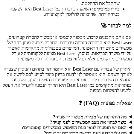
שתקבל את ההחלטה.
בחרו במובילים:
השקעה בחברות כמו Best Laser היא השקעה
בטוחה יותר, שהוכוונה לחלוטין למקצועיות.
למה לבחור 🚀
אם אתם מתכננים לרכוש מכשור קוסמטי או מכשור להסרת קעקועים,
Best Laser היא הבחירה הנכונה עבורכם. החברה מציעה מגוון רחב של
מכשירים מהשורה הראשונה, המיוצרים בטכנולוגיות מתקדמות ואושרו
על ידי משרד הבריאות. בנוסף, Best Laser מציעה ללקוחותיה לא רק
מכשירים מתקדמים אלא גם ליווי צמוד, הכוונה והדרכה מקצועית.
היתרון של עבודה עם Best Laser הוא התמחותה בתחום והניסיון שצברה
לאורך השנים. הוא מאפשר לנו לדעת בדיוק כיצד לסייע לכם להשיג את
התוצאות הטובות ביותר. אם אתם מעוניינים להצליח בענף, השקעה
בפתרונות מתקדמים כמו Best Laser היא הדרך הנכונה להגדיל את העסק
ולהגיע להצלחות נוספות.
שאלות נפוצות (FAQ) ❓
מה היתרונות של מכירת מכשור יד שנייה?
כיצד לבחון את מצב המכשירים לפני קנייה?
האם יש תופעות לוואי בעת השימוש במכשירים קוסמטיים?
מה עלי לבדוק בעת רכישת מכשירים יד שנייה?