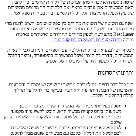
שיטה נוספת היא לבדוק מהן הערכות של לקוחות קודמים, כדי להבין
האם המכשירים אכן עבדים כראוי ואם הלקוחות היו מרוצים מהשירות
שסיפק הספק. ההמלצות הללו יכולות לסייע רבות בבחירת ספק אמין.
ישנה גם השיטה של השוואת מחירים בין ספקים שונים. חשוב לדעת מהי
מידת התחרות בשוק וכיצד מתמחרים מכשירים יד שנייה באותו תחום.
Best Laser מתעקשת לספק מחירים תחרותיים ואיכותיים באיכות
גבוהה.
כתבה מעניינת בנושא הסרת קעקועים
לבסוף, יש לבצע את בדיקות הקלטה עם הספקים. המידע לגבי תונאיות
המכשירים, הדרך בה היצרן טיפל במכשירים בהיסטוריה, וכיצד התנהל
השירות, יכול לשפוך אור על המובילות של הספק.
יתרונות/חסרונות
כמו בכל דבר בחיים, גם למכירת מכשור יד שנייה יש יתרונות וחסרונות.
החשיבות של הבנת היתרונות היא רבה, בעיקר כדי להקל על תהליך
קבלת ההחלטות שלכם:
חסכון בעלויות:
מכירה של מכשור יד שנייה מציעה חיסכון
משמעותי ביחס לקניית מכשור חדש. תוכלו להשיג ציוד מקצועי
במחירים נוחים, דבר שיכול שתפר את ההשקעה הראשונית בעסק
שלכם.
לגוון בפלטפורמות הקיימות:
מכירת מכשור יד שנייה מאפשרת
לכם למלא את המלאי שלכם עם מכשירים שונים מבלי להיכנס