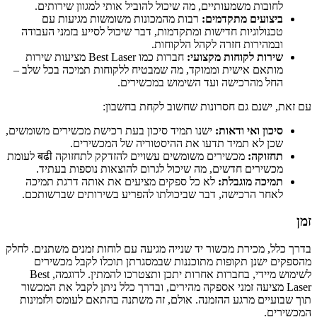
לחובות משמעותיים, מה שיכול להוביל אותי למגוון שירותים.
ביצועים מתקדמים:
רבות מהמכונות משומשות מגיעות עם
טכנולוגיות חדישות ומתקדמות, דבר שיכול לסייע בזמני העבודה
ובמהירות חזרה לקהל הלקוחות.
שירות לקוחות מקצועי:
חברות כמו Best Laser מציעות שירות
מותאם אישית וממוקד, מה שמבטיח ללקוחות תמיכה בכל שלב –
החל מהרכישה ועד השימוש במכשירים.
עם זאת, ישנם גם חסרונות שחשוב לקחת בחשבון:
סיכון ואי ודאות:
ישנו תמיד סיכון בעת רכישת מכשירים משומשים,
שכן לא תמיד תדעו את ההיסטוריה של המכשירים.
תחזוקה:
מכשירים משומשים עשויים להזדקק לתחזוקה बढी לעומת
מכשירים חדשים, מה שיכול לגרום להוצאות נוספות בעתיד.
תמיכה מוגבלת:
לא כל ספקים מציעים את אותה דרגת תמיכה
לאחר הרכישה, דבר שביכולתו להפריע בשירותים שברשותכם.
זמן
בדרך כלל, מכירת מכשור יד שנייה מגיעה עם לוחות זמנים משתנים. לחלק
מהספקים ישנן תקופות מתוכננות שבמסגרתן תוכלו לקבל מכשירים
לשימוש מיידי, בחברות אחרות יתכן ותצטרכו להמתין. לדוגמה, Best
Laser מציעה זמני אספקה מהירים, ובדרך כלל ניתן לקבל את המכשור
תוך שבועיים מרגע ההזמנה. אולם, זה משתנה בהתאם לעומס ולזמינות
המכשירים.