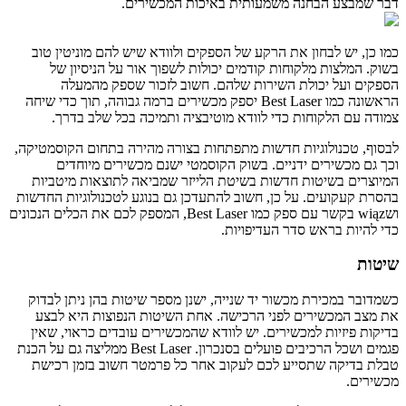
דבר שמבצע הבחנה משמעותית באיכות המכשירים.
כמו כן, יש לבחון את הרקע של הספקים ולוודא שיש להם מוניטין טוב
בשוק. המלצות מלקוחות קודמים יכולות לשפוך אור על הניסיון של
הספקים ועל יכולת השירות שלהם. חשוב לזכור שספק מהמעלה
הראשונה כמו Best Laser יספק מכשירים ברמה גבוהה, תוך כדי שיחה
צמודה עם הלקוחות כדי לוודא מוטיבציה ותמיכה בכל שלב בדרך.
לבסוף, טכנולוגיות חדשות מתפתחות בצורה מהירה בתחום הקוסמטיקה,
וכך גם מכשירים ידניים. בשוק הקוסמטי ישנם מכשירים מיוחדים
המיוצרים בשיטות חדשות בשיטת הלייזר שמביאה לתוצאות מיטביות
בהסרת קעקועים. על כן, חשוב להתעדכן גם בנוגע לטכנולוגיות החדשות
ושwiąz בקשר עם ספק כמו Best Laser, המספק לכם את הכלים הנכונים
כדי להיות בראש סדר העדיפויות.
שיטות
כשמדובר במכירת מכשור יד שנייה, ישנן מספר שיטות בהן ניתן לבדוק
את מצב המכשירים לפני הרכישה. אחת השיטות הנפוצות היא לבצע
בדיקות פיזיות למכשירים. יש לוודא שהמכשירים עובדים כראוי, שאין
פגמים ושכל הרכיבים פועלים בסנכרון. Best Laser ממליצה גם על הכנת
טבלת בדיקה שתסייע לכם לעקוב אחר כל פרמטר חשוב בזמן רכישת
מכשירים.