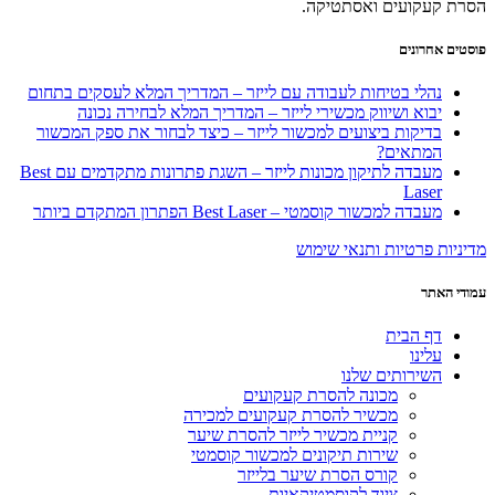
הסרת קעקועים ואסתטיקה.
פוסטים אחרונים
נהלי בטיחות לעבודה עם לייזר – המדריך המלא לעסקים בתחום
יבוא ושיווק מכשירי לייזר – המדריך המלא לבחירה נכונה
בדיקות ביצועים למכשור לייזר – כיצד לבחור את ספק המכשור
המתאים?
מעבדה לתיקון מכונות לייזר – השגת פתרונות מתקדמים עם Best
Laser
מעבדה למכשור קוסמטי – Best Laser הפתרון המתקדם ביותר
מדיניות פרטיות ותנאי שימוש
עמודי האתר
דף הבית
עלינו
השירותים שלנו
מכונה להסרת קעקועים
מכשיר להסרת קעקועים למכירה
קניית מכשיר לייזר להסרת שיער
שירות תיקונים למכשור קוסמטי
קורס הסרת שיער בלייזר
ציוד לקוסמטיקאיות