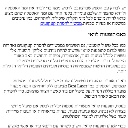
יש לבדוק עם הספק שברצונכם לרכוש ממנו כדי לברר את זמני האספקה
ולוודא שהצפיות שלכם עומדות בקנה אחד עם זמני האספקה שהם מציע.
כדאי להיות מוכנים לכל מיני תקלות שיכולות להתרחש, כמו עיכובים
במשלוח או בעיות טכניות.
מכשיר להסרת קעקועים
כאב/תופעות לוואי
כמו בכל טיפול קוסמטי, גם השימוש במכשירים להסרת קעקועים ואחרות
עשוי לגרום לתופעות לוואי שחשוב להיות מודעים אליהן. תופעות אלו
עשויות לכלול פגיעות בעור, אדמומיות, נפיחות ותחושת כאב באזור
המטופל. רבים מהליכים הללו מתבצעים על ידי מכשירים מצוידים
בטכנולוגיות חדשות שמבטיחות הכנסיות ולעיתים תופעות הלוואי הן קלות
יותר.
כאב באזורים המועדים לטיפול נחשב ממשי ויכול להשתנות ממטופל
למטופל, והספקים כמו Best Laser מציעים ללקוחותיהם הכנה מבעוד
מועד הכוללת הנחות על טיפול יום ביד כאשר הציוד מתאים, כדי להפחית
את הכאב לאחר הטיפול.
בנוסף, תופעות לוואי אפשריות נוספות יכולות לכלול אם טיפול מוחשי
בצורה לא נכונה, כמו פגיעות בעור, בעיות בריאותיות או תגובות מיידיות
לעור בשל אלרגיות למוצרי השתלטות.
בכדי למנוע תופעות לוואי, חשוב לשוחח עם רופאי עור או אנשי מקצוע