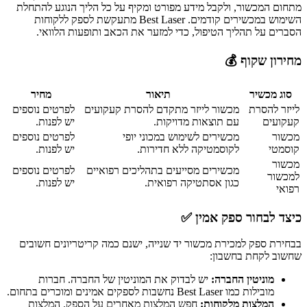
מתחום המכשור, ולקבל מידע מפורט ומקיף על כל הליך הנוגע להתחלת
השימוש במכשירים קודמים. Best Laser מתעקשת לספק ללקוחות
הסברים על תהליך הטיפול, כדי למזער את הכאב ותופעות הלוואי.
מחירון שקוף 💰
סוג מכשיר
תיאור
מחיר
לייזר להסרת
מכשור לייזר מתקדם להסרת קעקועים
לפרטים נוספים
קעקועים
עם תוצאות מדויקות.
יש לפנות.
מכשור
מכשירים לשימוש במכוני יופי
לפרטים נוספים
קוסמטי
לקוסמטיקה ללא חדירות.
יש לפנות.
מכשור
מכשירים מסייעים בתהליכים רפואיים
לפרטים נוספים
למכשור
כגון אסתטיקה רפואית.
יש לפנות.
רפואי
כיצד לבחור ספק אמין ✅
בבחירת ספק למכירת מכשור יד שנייה, ישנם כמה קריטריונים חשובים
שחשוב לקחת בחשבון:
מוניטין החברה:
יש לבדוק את המוניטין של החברה. חברות
מובילות כמו Best Laser נחשבות לספקים אמינים ומוכרים בתחום.
המלצות מלקוחות:
חפש המלצות מאחרים על הספק. המלצות