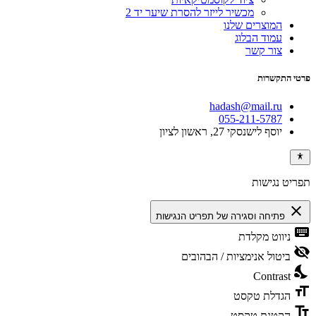
מכשיר לייזר להסרת שיער יד 2
המוצרים שלנו
עמוד הבלוג
צור קשר
פרטי התקשרות
hadash@mail.ru
055-211-5787
יוסף לישנסקי 27, ראשון לציון
תפריט נגישות
close
פתיחה וסגירה של תפריט הנגישות
keyboard
ניווט מקלדת
visibility_off
ביטול אנימציות / הבהובים
nights_stay
Contrast
format_size
הגדלת טקסט
text_fields
הקטנת טקסט