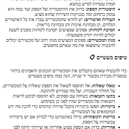
חמות עשויות לסייע בנושא.
היסטורית הספק:
בדוק את ההיסטוריה של הספק ועד כמה הוא
עוסק בתחום ומה טכניקות השירות שהוא מציע.
תעודות ואישורים:
יש לוודא שהמכשירים עברו את כל האישורים
הנלווים, הן מבחינת איכות והן מבחינת בריאות.
תמיכת לקוחות:
ספקים שמציעים תמיכת לקוחות מסביב לשעון
יכולים להיות יתרון משמעותי.
מגוון המכשירים:
ספקים המציעים מגוון רחב של מכשירים יכולים
להבטיח שתמצאו את מה שאתם מחפשים.
טיפים מעשיים 📋
כדי להבטיח שאתם מקבלים את המכשירים הנכונים והאמינים ביותר
במסגרת מכירת מכשור יד שנייה, הנה כמה טיפים מעשיים:
שאלו שאלות:
אל תהססו לשאול את הספק שאלות על המכשירים,
על תהליך העבודה, ועל מה שנדרש להתקנה.
בקשו דוגמאות:
בשיחה עם ספקים, לא תהססו לבקש לראות
דוגמאות של מכשירים שהיו לפני כן בשימוש.
ביקורות:
חפשו ביקורות מקבל שירות קודמים כדי להבין מה ידע
המקומאים על המכשירים.
בדיקות תקופתיות:
טיילו באינטרנט כדי לבדוק אם יש ביקורות
עכשוויות על הספק.
אחריות:
בדוק אם הספק מציע אחריות או שירותי תיקון לפני