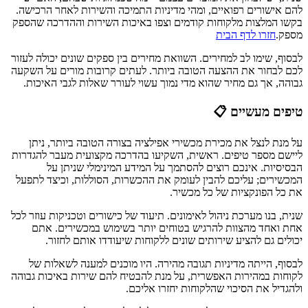
להם אישורים רפואיים, ומהי מדיניות התמיכה והשירות לאחר הרכישה.
בקשו המלצות מלקוחות קודמים וצפו באיכות השירות וההדרכה שהספק
מספק.
חזרו לדף הבית
לבסוף, שימו לב למחירים. השוואת מחירים בין ספקים שונים יכולה לעזור
לכם לבחור את ההצעה הטובה ביותר. לעתים קרובות מורים על השקעה
גבוהה, אך גם מחיר שהוא מדי נמוך עשוי לעורר שאלות לגבי האיכות.
טיפים מעשיים 📋
על מנת לנצל את מכירת מכשירי אפילציה בצורה הטובה ביותר, ניתן
ליישם מספר טיפים. ראשית, השקיעו בהדרכה מקצועית מעבר להגדרות
הבסיסיות. אינכם רוצים להסתמך על המידע המינימלי שניתן על
המכשירים; עליכם להבין לעומק את ההכשרות, הסוללות, וכיצד לתפעל
את כל הפונקציות של כל מכשיר.
שנית, בנו מערכת ניהול לאימונים. תיעוד של כישורים וטכניקות עוזר לכל
אחת ואחד מהצוות להרגיש בטוחים יותר בשימוש במכשירים. אתם
יכולים גם להציע שירותים שונים ללקוחות שיעודדו אותם לחזור.
לבסוף, הייתה מדיניות תגובה מהירה. היו מוכנים למענה לשאלות של
לקוחות במהירות האפשרית, על מנת להבטיח להם שירות באיכות גבוהה
ולהגדיל את הסיכוי שהלקוחות יחזרו אליכם.