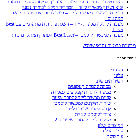
נהלי בטיחות לעבודה עם לייזר – המדריך המלא לעסקים בתחום
יבוא ושיווק מכשירי לייזר – המדריך המלא לבחירה נכונה
בדיקות ביצועים למכשור לייזר – כיצד לבחור את ספק המכשור
המתאים?
מעבדה לתיקון מכונות לייזר – השגת פתרונות מתקדמים עם Best
Laser
מעבדה למכשור קוסמטי – Best Laser הפתרון המתקדם ביותר
מדיניות פרטיות ותנאי שימוש
עמודי האתר
דף הבית
עלינו
השירותים שלנו
מכונה להסרת קעקועים
מכשיר להסרת קעקועים למכירה
קניית מכשיר לייזר להסרת שיער
שירות תיקונים למכשור קוסמטי
קורס הסרת שיער בלייזר
ציוד לקוסמטיקאיות
מכשיר לייזר להסרת שיער יד 2
המוצרים שלנו
עמוד הבלוג
צור קשר