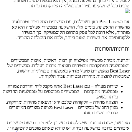
לעסקים אולי כרוך בהשקעה גבוהה, אך הוא מבטיח להניב תשואות
טובים ככל שתשקיעו בציוד ובטכנולוגיה המתקדמת ביותר.
אנו ב-Best Laser כאן בשבילכם, עם מכשירים מתקדמים וטכנולוגיה
מהשורה הראשונה. בימים אלו, ההשקעה במכשירי אפילציה היא לא
מותרות, אלא חובה לכל עסק בתחום הקוסמטיקה. כך תבטיחו
ללקוחותיכם את השירות הטוב ביותר, ולכם את ההצלחה הרצויה.
יתרונות/חסרונות
יתרונות מכירת מכשירי אפילציה הן רבות. ראשית, איכות המכשירים
והטכנולוגיה המתקדמת מבטיחים תוצאות טובות ויעילות. מכשירים של
Best Laser מאפשרים טיפול מדויק באמצעות טכנולוגיות חדשות,
שמביאות לתוצאות מהירות ובטוחות עבור הלקוחות.
שירות מעולה – עם Best Laser אתה מקבל ליווי והדרכה צמודה.
טכנולוגיה מתקדמת – המכשירים מבוססים על טכנולוגיות החדשות
ביותר בשוק.
תוצאה מהירה – הלקוחות שלכם יראו תוצאות מהירות ומדויקות.
מגוון רחב של מכשירים – Best Laser מציעה מוצרים המיועדים
לגברים ונשים כאחד.
מצד שני, ישנם חסרונות שיש לקחת בחשבון. לעיתים, רכישת מכשירים
איכותיים כרוכה בהשקעה גבוהה. יש לוודא שאתם מוכנים להשקעה זו,