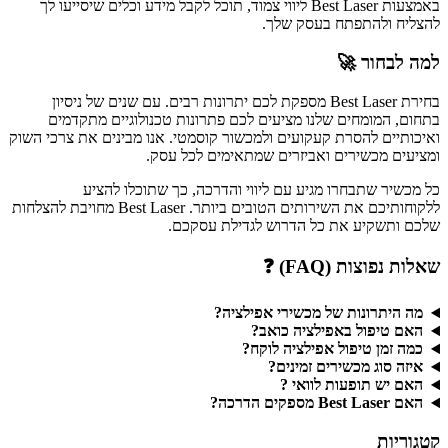
באמצעות Best Laser ליווי צמוד, תוכל לקבל מידע וכלים שיסייעו לך
להצליח ולהתפתח בעסק שלך.
למה לבחור 🚀
בחירת Best Laser מספקת לכם יתרונות רבים. עם שנים של ניסיון
בתחום, המומחים שלנו מציעים לכם פתרונות טכנולוגיים מתקדמים
ואיכותיים להסרת קעקועים ולמכשור קוסמטי. אנו מבינים את צרכי השוק
ומציעים מכשירים ואביזרים שמתאימים לכל עסק.
כל מכשיר שתבחרו מגיע עם ליווי והדרכה, כך שתוכלו להציע
ללקוחותיכם את השירותים הטובים ביותר. Best Laser מחויבת להצלחות
שלכם ותשקיע את כל הדרוש לגדילת עסקכם.
שאלות נפוצות (FAQ) ❓
מה היתרונות של מכשירי אפילציה?
האם טיפול באפילציה כואב?
כמה זמן טיפול אפילציה לוקח?
איזה סוג מכשירים זמינים?
האם יש תופעות לוואי ?
האם Best Laser מספקים הדרכה?
קטגוריות