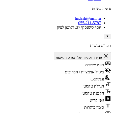
פרטי התקשרות
hadash@mail.ru
055-211-5787
יוסף לישנסקי 27, ראשון לציון
תפריט נגישות
close
פתיחה וסגירה של תפריט הנגישות
keyboard
ניווט מקלדת
visibility_off
ביטול אנימציות / הבהובים
nights_stay
Contrast
format_size
הגדלת טקסט
text_fields
הקטנת טקסט
font_download
גופן קריא
title
סימון כותרות
link