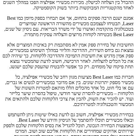
ההבדל בין הצלחה לכישלון. מכירות מכשירי אפילציה הפכו במהלך השנים
לאחד מהקטגוריות המבוקשות ביותר בשוק הקוסמטיקה.
אמנם ישנם הרבה ספקים בתחום, אך אם תבחרו בספק מיומן כמו Best
Laser, תבטיחו לעצמכם מכשירים מהשורה הראשונה שמיוצרים
בטכנולוגיה מתקדמת ואושרו על ידי משרד הבריאות. עם ניסיון של שנים,
Best Laser מבטיחה לקוחות מרוצים והצלחה עסקית מתמדת.
החשיבות של בחירת ספק אמין לא מסתכמת רק באיכות המוצרים אלא
נמצאת גם ביחס השירות, ההדרכה והליווי במהלך השימוש במכשירים.
ספק אמין מדגיש את חשיבות התמיכה וההדרכה ללקוחות, כך שיהיה לכם
את כל הכלים להצלחה. לאחר הרכישה, חשוב לדעת שהמכשיר נמצא
תחת פיקוח של מומחים. רק כך אפשר להבטיח שהעסק שלכם ישגשג.
חברות כמו Best Laser מציעות מגוון רחב של מכשירי אפילציה, כל
מכשיר מספק יתרונות שונים. בין אם מדובר במכשירים לנשים או גברים,
עם או בלי חוט, כל אחד מהכלים הללו מותאם למטרות השונות של
הלקוחות – מכשירים להסרת שיער חודשי, טיפול בהסרת שיער בלייזר
ועוד. יש להכיר את השוק, להבין את צרכי הלקוחות שלכם ולהתאים את
המכשור והטכנולוגיה למטרותיכם.
בבחירת מכשירי אפילציה, חשוב גם לדעת באילו שיטות ניתן להשתמש
ובאלו מכשירים תוכלו להסתמך על הניסיון והידע של Best Laser.
באמצעות הבחירה הנכונה, תוכל להגדיל את בסיס הלקוחות שלכם ולספק
שירותים אדוקים שמחזירים את הלקוחות אליכם שוב ושוב. המרכז