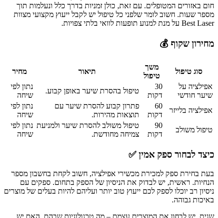
חום באזורים המטופלים. עם זאת, כולן זמניות בדרך כלל ונעלמות תוך
מספר שעות. חשוב לומר שלפני כל טיפול יש לקבל ייעוץ מקצועי מצוות
Best Laser על מנת למנוע תופעות לוואי בלתי צפויות.
מחירון שקוף 💰
משך
סוג טיפול
תיאור
מחיר
טיפול
אפילציה על
30
נתון לפי
טיפול בהסרת שיער באופן קבוע.
שיער חודשי
דקות
שיחה
60
פתרון קבוע להסרת שיער עם
נתון לפי
אפילציה בלייזר
דקות
תוצאות מהירות.
שיחה
90
טיפול משולב להסרת שיער ולמניעת
נתון לפי
טיפול משולב
דקות
צמיחה מחודשת.
שיחה
כיצד לבחור ספק אמין ✅
בעת בחירת ספק למכירת מכשירי אפילציה, חשוב לקחת בחשבון מספר
הנחיות. ראשית, יש לבדוק את הניסיון של הספק בתחום. ספקים עם
ניסיון רב יוכלו לספק לכם ייעוץ טוב יותר ועליהם להיות בעלים של מוצרים
באיכות גבוהה.
שנית, יש לבחון את המוצרים עצמם – מה טכנולוגיות שבהם, האם יש