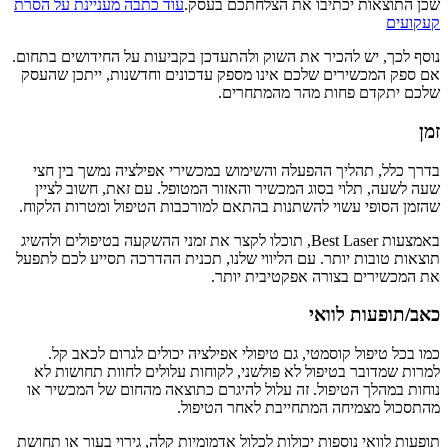
שכן התוצאות יכתיבו את הצלחתכם בעסק.
עוד כתבה מעניינת על הסרת
קעקועים
נוסף לכך, יש להכיר את השוק ולהתעדכן בקביעות על החידושים בתחום.
אם ספק המכשירים שלכם אינו מספק עדכונים וחדשנות, ייתכן שהעסק
שלכם יתקדם פחות מהר מהמתחרים.
זמן
בדרך כלל, תהליך ההפעלה והשימוש במכשירי אפילציה נמשך בין חצי
שעה לשעה, תלוי בסוג המכשיר והאזור המטופל. עם זאת, חשוב לציין
שהזמן הסופי עשוי להשתנות בהתאם למורכבות הטיפול ומטרות הלקוח.
באמצעות Best Laser, תוכלו לקצר את זמני ההשקעה בטיפולים ולהשיג
תוצאות טובות יותר. עם הליווי שלנו, תכנית ההדרכה תסייע לכם לתפעל
את המכשירים בצורה אפקטיבית יותר.
כאב/תופעות לוואי
כמו בכל טיפול קוסמטי, גם טיפולי אפילציה יכולים לגרום לכאב קל.
למרות שמדובר בטיפול לא פולשני, לקוחות עלולים לחוות תחושות לא
נוחות במהלך הטיפול. זה עלול להיגרם כתוצאה מהחום של המכשיר או
מהתסכול מצמיחה המתחייבת לאחר הטיפול.
תופעות לוואי נוספות יכולות לכלול אדמומיות קלה, גירוי בעור או תחושת