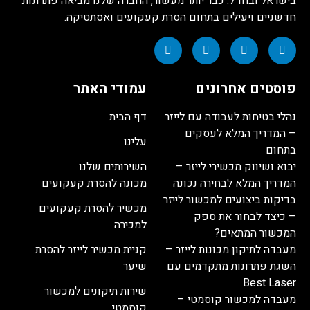
בישראל ובחו"ל. כבר יותר מעשור, החברה שלנו מביאה פתרונות
חדשניים ויעילים בתחום הסרת קעקועים ואסתטיקה.
פוסטים אחרונים
עמודי האתר
נהלי בטיחות לעבודה עם לייזר
דף הבית
– המדריך המלא לעסקים
עלינו
בתחום
יבוא ושיווק מכשירי לייזר –
השירותים שלנו
המדריך המלא לבחירה נכונה
מכונה להסרת קעקועים
בדיקות ביצועים למכשור לייזר
מכשיר להסרת קעקועים
– כיצד לבחור את ספק
למכירה
המכשור המתאים?
מעבדה לתיקון מכונות לייזר –
קניית מכשיר לייזר להסרת
השגת פתרונות מתקדמים עם
שיער
Best Laser
שירות תיקונים למכשור
מעבדה למכשור קוסמטי –
קוסמטי