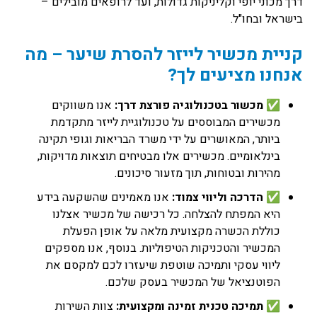
דרך מכוני יופי וקליניקות גדולות, ועד לרופאים מובילים –
בישראל ובחו"ל.
קניית מכשיר לייזר להסרת שיער – מה
אנחנו מציעים לך?
✅
מכשור בטכנולוגיה פורצת דרך:
אנו משווקים
מכשירים המבוססים על טכנולוגיית לייזר מתקדמת
ביותר, המאושרים על ידי משרד הבריאות וגופי תקינה
בינלאומיים. מכשירים אלו מבטיחים תוצאות מדויקות,
מהירות ובטוחות, תוך מזעור סיכונים.
✅
הדרכה וליווי צמוד:
אנו מאמינים שהשקעה בידע
היא המפתח להצלחה. כל רכישה של מכשיר אצלנו
כוללת הכשרה מקצועית מלאה על אופן הפעלת
המכשיר והטכניקות הטיפוליות. בנוסף, אנו מספקים
ליווי עסקי ותמיכה שוטפת שיעזרו לכם למקסם את
הפוטנציאל של המכשיר בעסק שלכם.
✅
תמיכה טכנית זמינה ומקצועית:
צוות השירות