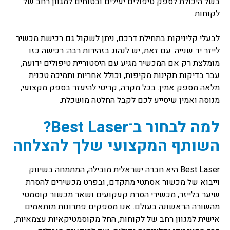
בשל היכולת לספק טיפולים יעילים ובטוחים למגוון רחב של
לקוחות.
לבעלי קליניקות בתחילת דרכם, ניתן לשקול גם רכישת מכשיר
לייזר יד שנייה. עם זאת, יש לנהוג בזהירות רבה: רכישה כזו
מומלצת רק אם המכשיר מגיע עם היסטוריית טיפולים ידועה,
עבר בדיקות תקינות מקיפות, וכולל אחריות ותמיכה טכנית
מלאה מספק אמין. בכל מקרה, קריטי להיעזר בספק מקצועי,
מנוסה ואמין שיסייע לכם לקבל החלטה מושכלת.
למה לבחור ב־Best Laser?
השותף המקצועי שלך להצלחה
Best Laser היא חברה ישראלית מובילה, המתמחה בשיווק
וייבוא של מכשור אסתטי מתקדם, ובפרט מכשירים להסרת
שיער בלייזר, מכשירי הסרת קעקועים ושאר מכשור קוסמטי
מהשורה הראשונה בעולם. אנו מספקים פתרונות מותאמים
אישית למגוון רחב של לקוחות, החל מקוסמטיקאיות עצמאיות,