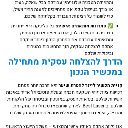
והתמיכה הטכנית שלנו זמין עבורכם בכל שאלה, בעיה
או צורך בטיפול טכני. אנו מתחייבים למענה מהיר ויעיל,
כדי לשמור על רציפות העבודה בקליניקה שלכם.
✅
פתרונות מותאמים אישית:
כל קליניקה היא ייחודית
בצרכיה ובתקציבה. לכן, אנו מבצעים אבחון מעמיק
ומתאימים עבורכם את הפתרון הנכון ביותר שיקדם
אתכם להצלחה עסקית, תוך התחשבות במטרות
וביכולות שלכם.
הדרך להצלחה עסקית מתחילה
במכשיר הנכון
קניית מכשיר לייזר להסרת שיער
היא הרבה יותר מסתם
רכישת ציוד; זוהי השקעה חכמה ובעלת פוטנציאל אדיר באיכות
השירות שלכם, בנראות העסק, במוניטין ובביטחון של הלקוחות
שלכם. ב־Best Laser, לא רק שתמצאו טכנולוגיה מתקדמת
ומובילה, אלא גם שותף אמיתי לצמיחה ולפיתוח העסק שלכם.
אנו נלווה אתכם באופן אישי ומקצועי – משלב הייעוץ הראשוני