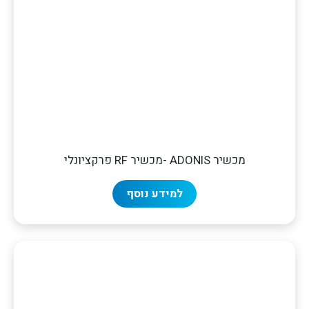
מכשיר ADONIS -מכשיר RF פרקציונלי
למידע נוסף