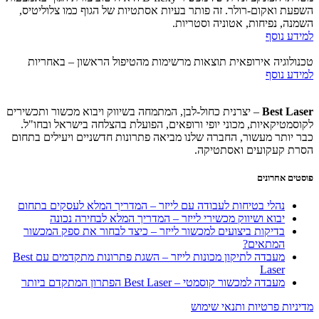
השפעת ואקום-רולר. זה פותר בעיות אסתטיות של הגוף כמו צלוליטיס,
השמנה, נפיחות, אטוניה וסטריות.
למידע נוסף
טכנולוגיה אירופאית תוצאות מרשימות מהטיפול הראשון – באחריות
למידע נוסף
Best Laser
– יצרנית כחול-לבן, המתמחה בשיווק ויבוא מכשור ותכשירים
לקוסמטיקאיות, מכוני יופי ורופאים, הפועלת בהצלחה בישראל ובחו"ל.
כבר יותר מעשור, החברה שלנו מביאה פתרונות חדשניים ויעילים בתחום
הסרת קעקועים ואסתטיקה.
פוסטים אחרונים
נהלי בטיחות לעבודה עם לייזר – המדריך המלא לעסקים בתחום
יבוא ושיווק מכשירי לייזר – המדריך המלא לבחירה נכונה
בדיקות ביצועים למכשור לייזר – כיצד לבחור את ספק המכשור
המתאים?
מעבדה לתיקון מכונות לייזר – השגת פתרונות מתקדמים עם Best
Laser
מעבדה למכשור קוסמטי – Best Laser הפתרון המתקדם ביותר
מדיניות פרטיות ותנאי שימוש