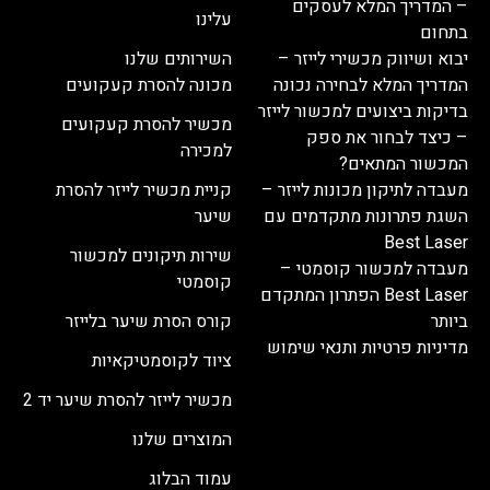
הפחתת מצבורי שומן וצלוליט
– המדריך המלא לעסקים
עלינו
שיפור במרקם ומיצוק העור
בתחום
הפחתת בצקות ונפיחויות
יבוא ושיווק מכשירי לייזר –
השירותים שלנו
הגברת טונוס העור והשרירים
המדריך המלא לבחירה נכונה
מכונה להסרת קעקועים
טשטוש קמטים וקפלים
בדיקות ביצועים למכשור לייזר
מכשיר להסרת קעקועים
שיפור בזרימת הדם והחזרת גוון עור אחיד
– כיצד לבחור את ספק
למכירה
המכשור המתאים?
הפחתת כאבים ושיפור בתחושת הנוחות
מעבדה לתיקון מכונות לייזר –
קניית מכשיר לייזר להסרת
השגת פתרונות מתקדמים עם
שיער
ד"ר פאמפר – הבחירה החכמה עבור קליניקות
Best Laser
וקוסמטיקאיות
שירות תיקונים למכשור
מעבדה למכשור קוסמטי –
קוסמטי
Best Laser הפתרון המתקדם
ד"ר פאמפר הוא מכשיר אידיאלי עבור קליניקות לאסתטיקה
ביותר
קורס הסרת שיער בלייזר
רפואית ומכוני יופי, המאפשר טיפול בטוח, אפקטיבי ומהיר
מדיניות פרטיות ותנאי שימוש
לעיצוב וחיטוב הגוף.
ציוד לקוסמטיקאיות
מכשיר לייזר להסרת שיער יד 2
אימפולס מדיקל: שותפה להצלחתך
המוצרים שלנו
חברת אימפולס מדיקל מציעה שירותים מקיפים הכוללים
מכשור מתקדם, הדרכות מקצועיות וליווי אישי, כדי להגדיל את
עמוד הבלוג