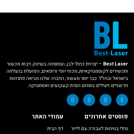
הטיפול, שמספק אפקט של "תיפוף" מרגיע. בנוסף, ד"ר
פאמפר משלב
חימום אינפרא-אדום
, המגביר את זרימת הדם
ומסייע בניקוי רעלים, כמו סאונה מיניאטורית בגוף.
יתרונות מרכזיים של ד"ר פאמפר:
יעילות גבוהה:
שילוב של שלוש טכנולוגיות מתקדמות
להשגת תוצאות מהירות ויעילות.
טיפול לא פולשני:
המכשיר אינו דורש ניתוחים או
Best Laser
– יצרנית כחול-לבן, המתמחה בשיווק ויבוא מכשור
הרדמה, וכולל זמן החלמה מינימלי.
ותכשירים לקוסמטיקאיות, מכוני יופי ורופאים, הפועלת בהצלחה
בטיחות:
המכשיר עומד בתקנים המחמירים ביותר, ומספק
בישראל ובחו"ל. כבר יותר מעשור, החברה שלנו מביאה פתרונות
טיפול בטוח ואפקטיבי.
חדשניים ויעילים בתחום הסרת קעקועים ואסתטיקה.
מגוון טיפולים:
מתאים למגוון אזורים בגוף ומספק
פתרונות לבעיות אסתטיות רבות.
התאמה אישית:
אפשרות לכוון את המכשיר למספר מצבי
הפעלה מותאמים אישית, לכל מטופל.
פוסטים אחרונים
עמודי האתר
תוצאות שניתן לראות:
נהלי בטיחות לעבודה עם לייזר
דף הבית