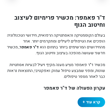
ד"ר פאמפר: מכשיר פרימיום לעיצוב
וחיטוב הגוף
בעולם הקוסמטיקה והאסתטיקה הרפואית, חידושי הטכנולוגיה
הופכים את הטיפולים ליעילים ומתקדמים יותר. אחד
מהחידושים המרשימים ביותר בתחום הוא
ד"ר פאמפר
, מכשיר
חדשני שעושה מהפכה בעיצוב וחיטוב הגוף.
מכשיר ד"ר פאמפר מציע מענה מקיף ויעיל לבעיות אסתטיות
שונות, ומפני שמבצע טיפול עמוק ואפקטיבי, התוצאות נראות
כבר לאחר מספר טיפולים.
עקרון הפעולה של ד"ר פאמפר
המכשיר פועל בטכנולוגיית
וואקום פועם-אימפולסיבי
קרא עוד +
מתקדמת, שמחדירה פולסים בתדר גבוה לעומק הרקמות. הידית
הרב-תכליתית המתחברת למכשיר יוצרת לחץ מבוקר באזור