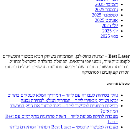
דצמבר 2025
נובמבר 2025
ספטמבר 2025
אוגוסט 2025
יולי 2025
יוני 2025
מאי 2025
Best Laser
– יצרנית כחול-לבן, המתמחה בשיווק ויבוא מכשור ותכשירים
לקוסמטיקאיות, מכוני יופי ורופאים, הפועלת בהצלחה בישראל ובחו"ל.
כבר יותר מעשור, החברה שלנו מביאה פתרונות חדשניים ויעילים בתחום
הסרת קעקועים ואסתטיקה.
פוסטים אחרונים
נהלי בטיחות לעבודה עם לייזר – המדריך המלא לעסקים בתחום
יבוא ושיווק מכשירי לייזר – המדריך המלא לבחירה נכונה
בדיקות ביצועים למכשור לייזר – כיצד לבחור את ספק המכשור
המתאים?
מעבדה לתיקון מכונות לייזר – השגת פתרונות מתקדמים עם Best
Laser
מעבדה למכשור קוסמטי – Best Laser הפתרון המתקדם ביותר